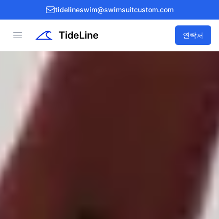
tidelineswim@swimsuitcustom.com
TideLine
Open menu
연락처