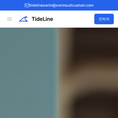
tidelineswim@swimsuitcustom.com
TideLine
Open menu
연락처