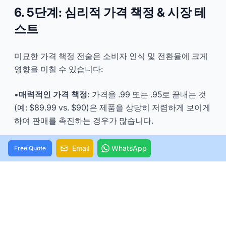
6. 5단계: 심리적 가격 책정 & 시장 테
스트
미묘한 가격 책정 전술은 소비자 인식 및 전환율에 크게
영향을 미칠 수 있습니다:
•
매력적인 가격 책정:
가격을 .99 또는 .95로 끝내는 것
(예: $89.99 vs. $90)은 제품을 상당히 저렴하게 보이게
하여 판매를 촉진하는 경우가 많습니다.
•
가격 앵커링:
더 비싼 '프리미엄' 옵션을 먼저 제시하면,
Email
WhatsApp
Free Quote
이어서 나오는 약간 더 저렴한 옵션이 더 합리적으로 보
이게 할 수 있습니다.
•
소규모 테스트:
정식 출시 전에 소규모 고객층을 대상
으로 가격대를 테스트합니다. 사전 주문, 비공개 커뮤니
티 그룹 또는 웹사이트 A/B 테스트를 활용하여 가격 수