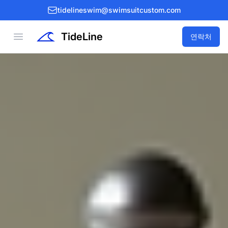
tidelineswim@swimsuitcustom.com
TideLine
Open menu
연락처