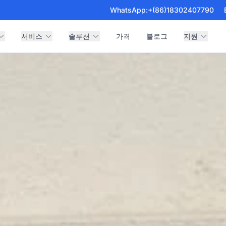
WhatsApp:
+(86)18302407790
서비스
솔루션
가격
블로그
지원