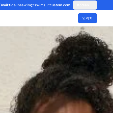
Email:
tidelineswim@swimsuitcustom.com
Korean
연락처