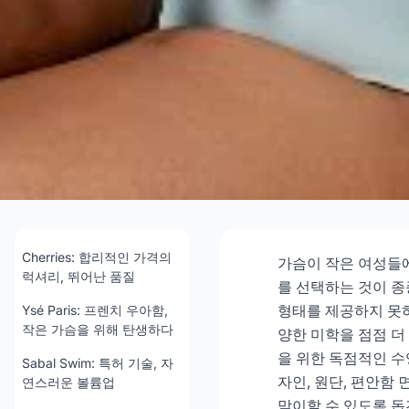
2026년 작은 가슴 
감 있게 여름 
Cherries: 합리적인 가격의
가슴이 작은 여성들
럭셔리, 뛰어난 품질
를 선택하는 것이 종
형태를 제공하지 못하
Ysé Paris: 프렌치 우아함,
202
작은 가슴을 위해 탄생하다
양한 미학을 점점 더
을 위한 독점적인 수
Sabal Swim: 특허 기술, 자
지금
자인, 원단, 편안함
연스러운 볼륨업
맞이할 수 있도록 돕