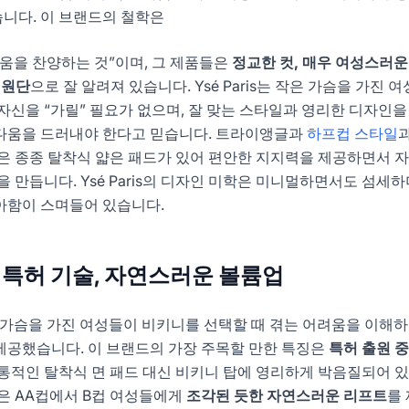
니다. 이 브랜드의 철학은
움을 찬양하는 것”이며, 그 제품들은
정교한 컷, 매우 여성스러운
 원단
으로 잘 알려져 있습니다. Ysé Paris는 작은 가슴을 가진 
자신을 “가릴” 필요가 없으며, 잘 맞는 스타일과 영리한 디자인을
다움을 드러내야 한다고 믿습니다. 트라이앵글과
하프컵 스타일
과
은 종종 탈착식 얇은 패드가 있어 편안한 지지력을 제공하면서 
 만듭니다. Ysé Paris의 디자인 미학은 미니멀하면서도 섬세하
아함이 스며들어 있습니다.
im: 특허 기술, 자연스러운 볼륨업
 가슴을 가진 여성들이 비키니를 선택할 때 겪는 어려움을 이해
제공했습니다. 이 브랜드의 가장 주목할 만한 특징은
특허 출원 
전통적인 탈착식 면 패드 대신 비키니 탑에 영리하게 박음질되어 
은 AA컵에서 B컵 여성들에게
조각된 듯한 자연스러운 리프트
를