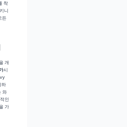
를 착
비키니
모든
게
을 개
가
시
vy
지하
는 와
력적인
을 가