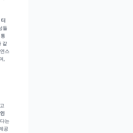
 디
여성들
 통
 같
자연스
며,
하고
중인
있다는
 제공