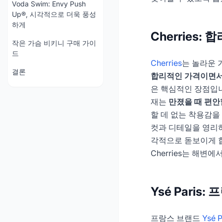
Voda Swim: Envy Push
Up®, 시각적으로 더욱 풍성
하게
Cherries
작은 가슴 비키니 구매 가이
드
Cherries
는 놀라운 
결론
합리적인 가격이면서
은 핵심적인 장점입니다
재는
만졌을 때 편안
할 데 없는 착용감을 
컷과 디테일을 영리
각적으로 돋보이게 
Cherries는 해변
Ysé Pari
프랑스 브랜드
Ysé P