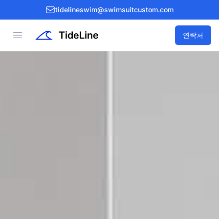
tidelineswim@swimsuitcustom.com
TideLine
Open menu
연락처