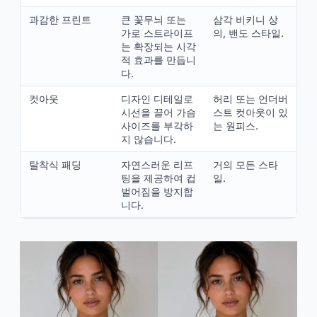
과감한 프린트
큰 꽃무늬 또는
삼각 비키니 상
가로 스트라이프
의, 밴도 스타일.
는 확장되는 시각
적 효과를 만듭니
다.
컷아웃
디자인 디테일로
허리 또는 언더버
시선을 끌어 가슴
스트 컷아웃이 있
사이즈를 부각하
는 원피스.
지 않습니다.
탈착식 패딩
자연스러운 리프
거의 모든 스타
팅을 제공하여 컵
일.
벌어짐을 방지합
니다.